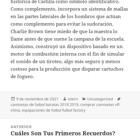
histórica de Castilla como símbolo identificativo.
Como complemento, incorpora un sistema de mallas
en las partes laterales de los hombros que actúan
como complemento para evitar la sudoración.
Charlie Brown tiene miedo de que la maestra lo
llame antes de que suene la campana de la escuela.
Asimismo, construyó un dispositivo basado en un
motor de combustión interna con el fin de simular
el sonido de un tiroteo, algo más seguro y menos
costoso para la producción que disparar cartuchos
de fogueo.
Publicado
Autor
Categorías
Etiquetas
9 de noviembre de 2021
istern
Uncategorized
el
camisetas de futbol baratas 2018 2019
,
comprar camisetas nfl
china
,
equipaciones de futbol futbol factory
Navegación
ANTERIOR
de
Cuáles Son Tus Primeros Recuerdos?
Entrada
entradas