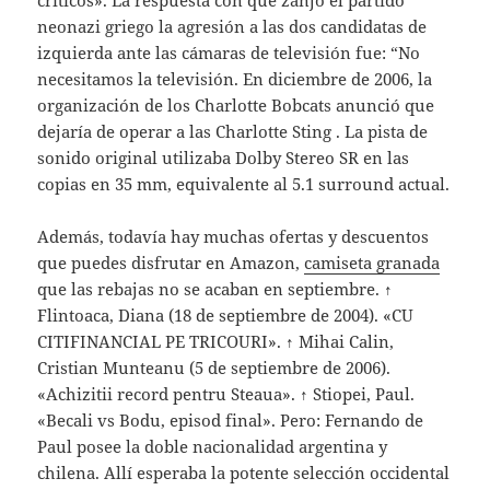
críticos». La respuesta con que zanjó el partido
neonazi griego la agresión a las dos candidatas de
izquierda ante las cámaras de televisión fue: “No
necesitamos la televisión. En diciembre de 2006, la
organización de los Charlotte Bobcats anunció que
dejaría de operar a las Charlotte Sting . La pista de
sonido original utilizaba Dolby Stereo SR en las
copias en 35 mm, equivalente al 5.1 surround actual.
Además, todavía hay muchas ofertas y descuentos
que puedes disfrutar en Amazon,
camiseta granada
que las rebajas no se acaban en septiembre. ↑
Flintoaca, Diana (18 de septiembre de 2004). «CU
CITIFINANCIAL PE TRICOURI». ↑ Mihai Calin,
Cristian Munteanu (5 de septiembre de 2006).
«Achizitii record pentru Steaua». ↑ Stiopei, Paul.
«Becali vs Bodu, episod final». Pero: Fernando de
Paul posee la doble nacionalidad argentina y
chilena. Allí esperaba la potente selección occidental