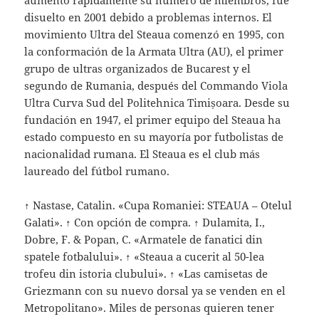
aumentó rápidamente su número de miembros, fue
disuelto en 2001 debido a problemas internos. El
movimiento Ultra del Steaua comenzó en 1995, con
la conformación de la Armata Ultra (AU), el primer
grupo de ultras organizados de Bucarest y el
segundo de Rumania, después del Commando Viola
Ultra Curva Sud del Politehnica Timișoara. Desde su
fundación en 1947, el primer equipo del Steaua ha
estado compuesto en su mayoría por futbolistas de
nacionalidad rumana. El Steaua es el club más
laureado del fútbol rumano.
↑ Nastase, Catalin. «Cupa Romaniei: STEAUA – Otelul
Galati». ↑ Con opción de compra. ↑ Dulamita, I.,
Dobre, F. & Popan, C. «Armatele de fanatici din
spatele fotbalului». ↑ «Steaua a cucerit al 50-lea
trofeu din istoria clubului». ↑ «Las camisetas de
Griezmann con su nuevo dorsal ya se venden en el
Metropolitano». Miles de personas quieren tener