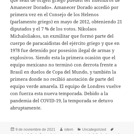
que sean de origen griego pueden ser miembros de
Amanecer Dorado». Amanecer Dorado accedió por
primera vez en el Consejo de los Helenos
(parlamento griego) en mayo de 2012, obteniendo 21
diputados y el 7 % de los votos. Nikolaos
Michaloliakos, un exmilitar que formó parte del
cuerpo de paracaidistas del ejército griego y que en
1978 fue detenido por posesión ilegal de armas y
explosivos. Siendo esta la primera ocasión que el
equipo mexicano no terminó con derrota frente a
Brasil en duelos de Copa del Mundo, y también la
primera donde no recibió anotación de parte del
equipo verde amarela. El equipo de Londres vuelve
con fuerza esta nueva temporada. Debido a la
pandemia del COVID-19, la temporada se detuvo
abruptamente.
Publicado
Autor
Categorías
Etiquetas
9 de noviembre de 2021
istern
Uncategorized