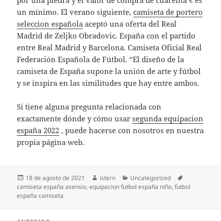
por una piedra y el valor de compra de cuarenta € es
un mínimo. El verano siguiente,
camiseta de portero
seleccion española
aceptó una oferta del Real
Madrid de Zeljko Obradovic. España con el partido
entre Real Madrid y Barcelona. Camiseta Oficial Real
Federación Española de Fútbol. “El diseño de la
camiseta de España supone la unión de arte y fútbol
y se inspira en las similitudes que hay entre ambos.
Si tiene alguna pregunta relacionada con
exactamente dónde y cómo usar
segunda equipacion
españa 2022
, puede hacerse con nosotros en nuestra
propia página web.
Publicado
Autor
Categorías
Etiquetas
18 de agosto de 2021
istern
Uncategorized
el
camiseta españa asensio
,
equipacion futbol españa niño
,
futbol
españa camiseta
Navegación