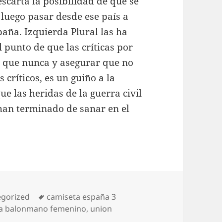
scarta la posibilidad de que se
 luego pasar desde ese país a
paña. Izquierda Plural las ha
 punto de que las críticas por
ro que nunca y asegurar que no
 críticos, es un guiño a la
e las heridas de la guerra civil
 han terminado de sanar en el
rías
Etiquetas
egorized
camiseta españa 3
la balonmano femenino
,
union