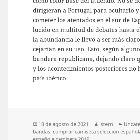
como color base del atuendo. No se de
dirigieran a Portugal para ocultarlo y
cometer los atentados en el sur de Es
lucido en multitud de debates hasta el
la abundancia le llevó a ser más cla
cejarían en su uso. Esto, según algunos
bandera republicana, dejando claro qu
y los acontecimientos posteriores no
país ibérico.
Publicado
Autor
Catego
18 de agosto de 2021
istern
Uncat
el
bandas
,
comprar camiseta seleccion españo
española camiseta 2019