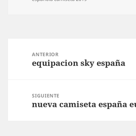
Navegación
de
ANTERIOR
equipacion sky españa
entradas
Entrada
anterior:
SIGUIENTE
nueva camiseta españa e
Entrada
siguiente: