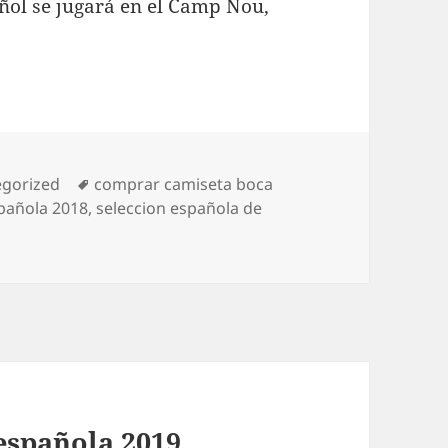
añol se jugará en el Camp Nou,
rías
Etiquetas
egorized
comprar camiseta boca
spañola 2018
,
seleccion española de
 española 2019