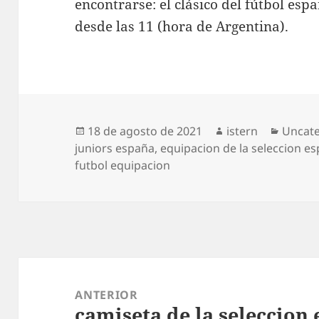
encontrarse: el clásico del fútbol esp
desde las 11 (hora de Argentina).
Publicado
Autor
Catego
18 de agosto de 2021
istern
Uncat
el
juniors españa
,
equipacion de la seleccion e
futbol equipacion
Navegación
de
ANTERIOR
camiseta de la seleccion
entradas
Entrada