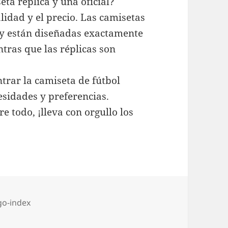
eta réplica y una oficial?
alidad y el precio. Las camisetas
d y están diseñadas exactamente
tras que las réplicas son
ntrar la camiseta de fútbol
esidades y preferencias.
e todo, ¡lleva con orgullo los
tegorías
go-index