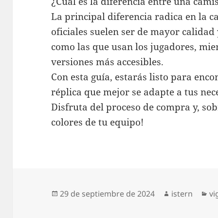
¿Cuál es la diferencia entre una camis
La principal diferencia radica en la c
oficiales suelen ser de mayor calida
como las que usan los jugadores, mien
versiones más accesibles.
Con esta guía, estarás listo para enco
réplica que mejor se adapte a tus nec
Disfruta del proceso de compra y, sobr
colores de tu equipo!
Publicado
Autor
Ca
29 de septiembre de 2024
istern
vi
el