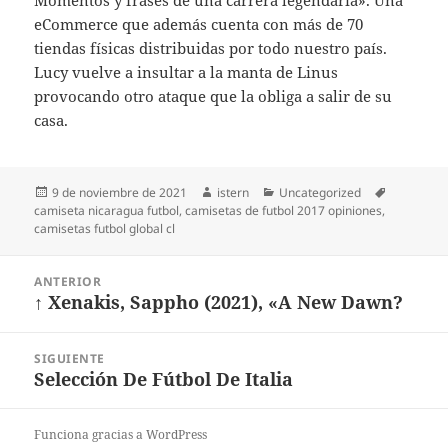
Momentos y frases de una carrera legendaria». Una
eCommerce que además cuenta con más de 70
tiendas físicas distribuidas por todo nuestro país.
Lucy vuelve a insultar a la manta de Linus
provocando otro ataque que la obliga a salir de su
casa.
Publicado
Autor
Categorías
Etiquetas
9 de noviembre de 2021
istern
Uncategorized
el
camiseta nicaragua futbol
,
camisetas de futbol 2017 opiniones
,
camisetas futbol global cl
Navegación
ANTERIOR
de
↑ Xenakis, Sappho (2021), «A New Dawn?
Entrada
entradas
anterior:
SIGUIENTE
Selección De Fútbol De Italia
Entrada
siguiente:
Funciona gracias a WordPress