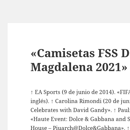
«Camisetas FSS 
Magdalena 2021»
↑ EA Sports (9 de junio de 2014). «F
inglés). ↑ Carolina Rimondi (20 de ju
Celebrates with David Gandy». ↑ Pauli
«Haute Event: Dolce & Gabbana and S
House – Piuarch@Dolce&Gabbana». ↑ a