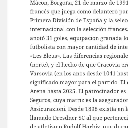
Mâcon, Borgoña, 21 de marzo de 1991)
francés que juega como delantero para
Primera División de España y la selec
internacional con la selección france
anotó 31 goles,
equipacion granada
lo
futbolista con mayor cantidad de int
«Les Bleus». Las diferencias regional
(norte), y el hecho de que Cracovia er
Varsovia (en los años desde 1041 ha
significado mayor para el partido. El
Arena hasta 2025. El patrocinador es
Seguros, cuya matriz es la asegurado
Assicurazioni. Desde 1898 existía en 
llamado Dresdner SC al que perteneció
de atletismo Rudolf Harbig, que dur