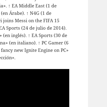
a». ↑ EA Middle East (1 de
 (en Árabe). ↑ N4G (1 de
 joins Messi on the FIFA 15
EA Sports (24 de julio de 2014).
n inglés). ↑ EA Sports (30 de
ana» (en italiano). ↑ PC Gamer (6
t fancy new Ignite Engine on PC»
ección».