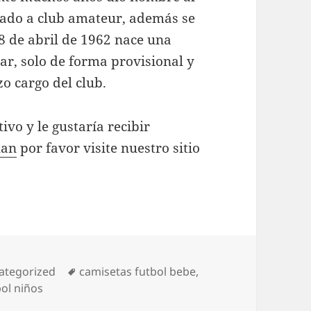
rado a club amateur, además se
28 de abril de 1962 nace una
ar, solo de forma provisional y
o cargo del club.
ivo y le gustaría recibir
lan
por favor visite nuestro sitio
egorías
Etiquetas
ategorized
camisetas futbol bebe
,
ol niños