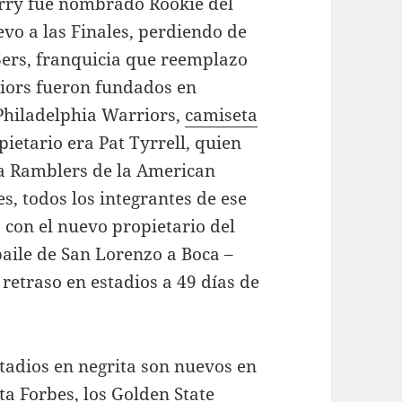
rry fue nombrado Rookie del
evo a las Finales, perdiendo de
6ers, franquicia que reemplazo
riors fueron fundados en
 Philadelphia Warriors,
camiseta
ietario era Pat Tyrrell, quien
ia Ramblers de la American
s, todos los integrantes de ese
 con el nuevo propietario del
baile de San Lorenzo a Boca –
 retraso en estadios a 49 días de
stadios en negrita son nuevos en
ta Forbes, los Golden State