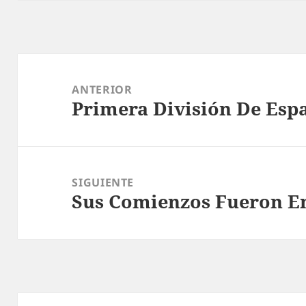
Navegación
de
ANTERIOR
Primera División De Esp
entradas
Entrada
anterior:
SIGUIENTE
Sus Comienzos Fueron E
Entrada
siguiente: