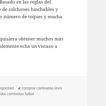
Basado en las reglas del
ie de colchones hinchables y
yor número de toques y mucha
ed quisiera obtener muchos más
lemente echa un vistazo a
orías
Etiquetas
egorized
comprar camisetas levis
 nike camisetas futbol