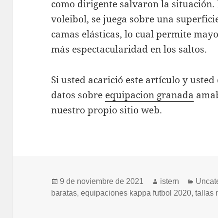
como dirigente salvaron la situación. 
voleibol, se juega sobre una superfic
camas elásticas, lo cual permite ma
más espectacularidad en los saltos.
Si usted acarició este artículo y ust
datos sobre
equipacion granada
amab
nuestro propio sitio web.
Publicado
Autor
Categ
9 de noviembre de 2021
istern
Uncat
el
baratas
,
equipaciones kappa futbol 2020
,
tallas