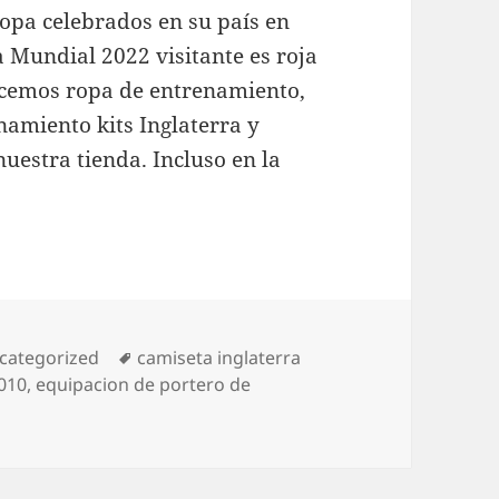
opa celebrados en su país en
a Mundial 2022 visitante es roja
recemos ropa de entrenamiento,
namiento kits Inglaterra y
uestra tienda. Incluso en la
tegorías
Etiquetas
categorized
camiseta inglaterra
2010
,
equipacion de portero de