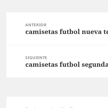
Navegación
de
ANTERIOR
camisetas futbol nueva 
entradas
Entrada
anterior:
SIGUIENTE
camisetas futbol segunda
Entrada
siguiente: