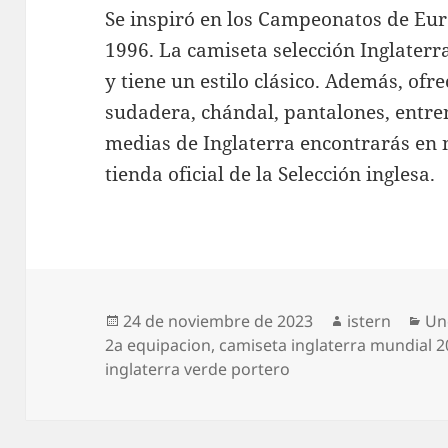
Se inspiró en los Campeonatos de Eur
1996. La camiseta selección Inglaterr
y tiene un estilo clásico. Además, of
sudadera, chándal, pantalones, entre
medias de Inglaterra encontrarás en n
tienda oficial de la Selección inglesa.
Publicado
Autor
Ca
24 de noviembre de 2023
istern
Un
el
2a equipacion
,
camiseta inglaterra mundial 
inglaterra verde portero