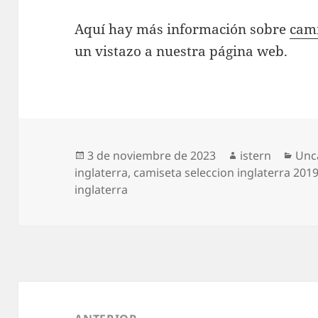
Aquí hay más información sobre
cami
un vistazo a nuestra página web.
Publicado
Autor
Cat
3 de noviembre de 2023
istern
Unc
el
inglaterra
,
camiseta seleccion inglaterra 201
inglaterra
Navegación
de