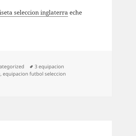
seta seleccion inglaterra
eche
egorías
Etiquetas
ategorized
3 equipacion
9
,
equipacion futbol seleccion