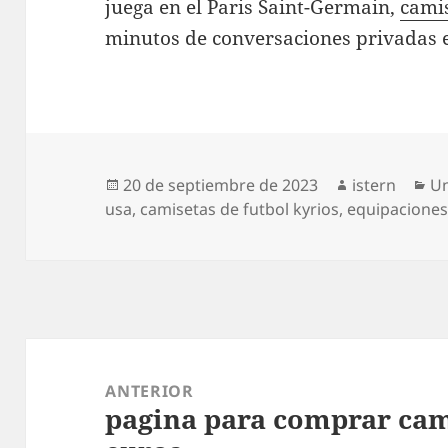
juega en el Paris Saint-Germain,
cami
minutos de conversaciones privadas e
Publicado
Autor
Ca
20 de septiembre de 2023
istern
Un
el
usa
,
camisetas de futbol kyrios
,
equipaciones
Navegación
de
ANTERIOR
pagina para comprar cami
entradas
Entrada
anterior: