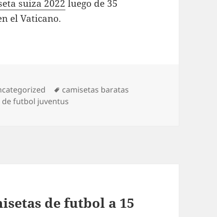
seta suiza 2022
luego de 35
n el Vaticano.
tegorías
Etiquetas
categorized
camisetas baratas
 de futbol juventus
setas de futbol a 15