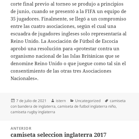
corte final previo al torneo se produjo a principios
de junio, cuando se presentó a la FIFA un equipo de
35 jugadores. Finalmente, se llegó a un compromiso
entre las cuatro asociaciones, según el cual una
escuadra de jugadores ingleses solo representaría al
Reino Unido. La Asociación de Fútbol de Escocia
aprobó una resolución para «protestar contra un
organismo nacional de las Islas Británicas que se
denomine Reino Unido o que juegue como tal sin el
consentimiento de las otras tres Asociaciones
Nacionales».
Publicado
Autor
Categorías
Etiquetas
7 de julio de 2021
istern
Uncategorized
camiseta
el
con bandera de inglaterra
,
camiseta de futbol inglaterra niño
,
camiseta rugby inglaterra
Navegación
ANTERIOR
de
camiseta seleccion inglaterra 2017
Entrada
entradas