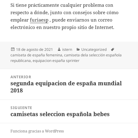
Si tiene prácticamente cualquier problema con
respecto a dónde, junto con consejos sobre cómo
emplear
furiaesp
, puede enviarnos un correo
electrónico en nuestro propio sitio de Internet.
Publicado
Autor
Categorías
Etiquetas
18 de agosto de 2021
istern
Uncategorized
el
camiseta de españa femenina
,
camiseta dela selección española
republicana
,
equipacion españa sprinter
Navegación
ANTERIOR
de
segunda equipacion de españa mundial
Entrada
entradas
2018
anterior:
SIGUIENTE
camisetas seleccion española bebes
Entrada
siguiente:
Funciona gracias a WordPress