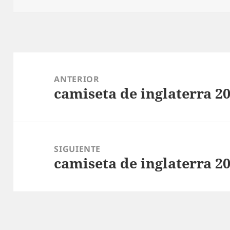
Navegación
de
ANTERIOR
camiseta de inglaterra 2
entradas
Entrada
anterior:
SIGUIENTE
camiseta de inglaterra 2
Entrada
siguiente: