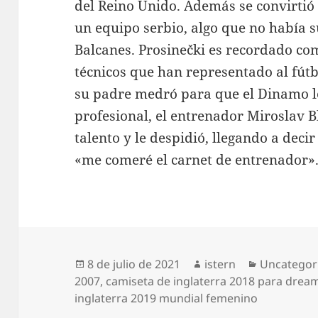
del Reino Unido. Además se convirtió 
un equipo serbio, algo que no había s
Balcanes. Prosinečki es recordado co
técnicos que han representado al fút
su padre medró para que el Dinamo le
profesional, el entrenador Miroslav B
talento y le despidió, llegando a decir
«me comeré el carnet de entrenador»
Publicado
Autor
Categorías
8 de julio de 2021
istern
Uncategor
el
2007
,
camiseta de inglaterra 2018 para drea
inglaterra 2019 mundial femenino