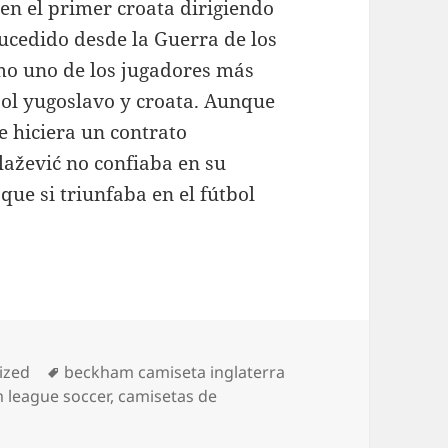
en el primer croata dirigiendo
ucedido desde la Guerra de los
mo uno de los jugadores más
bol yugoslavo y croata. Aunque
 hiciera un contrato
lažević no confiaba en su
 que si triunfaba en el fútbol
.
Etiquetas
ized
beckham camiseta inglaterra
m league soccer
,
camisetas de