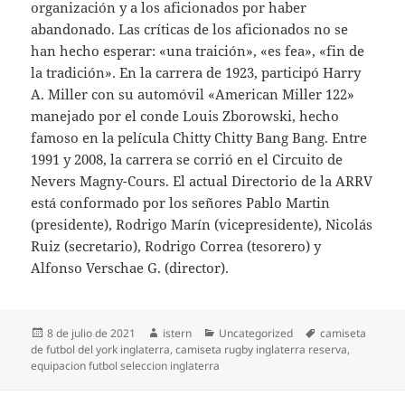
organización y a los aficionados por haber
abandonado. Las críticas de los aficionados no se
han hecho esperar: «una traición», «es fea», «fin de
la tradición». En la carrera de 1923, participó Harry
A. Miller con su automóvil «American Miller 122»
manejado por el conde Louis Zborowski, hecho
famoso en la película Chitty Chitty Bang Bang. Entre
1991 y 2008, la carrera se corrió en el Circuito de
Nevers Magny-Cours. El actual Directorio de la ARRV
está conformado por los señores Pablo Martin
(presidente), Rodrigo Marín (vicepresidente), Nicolás
Ruiz (secretario), Rodrigo Correa (tesorero) y
Alfonso Verschae G. (director).
Publicado
Autor
Categorías
Etiquetas
8 de julio de 2021
istern
Uncategorized
camiseta
el
de futbol del york inglaterra
,
camiseta rugby inglaterra reserva
,
equipacion futbol seleccion inglaterra
Navegación