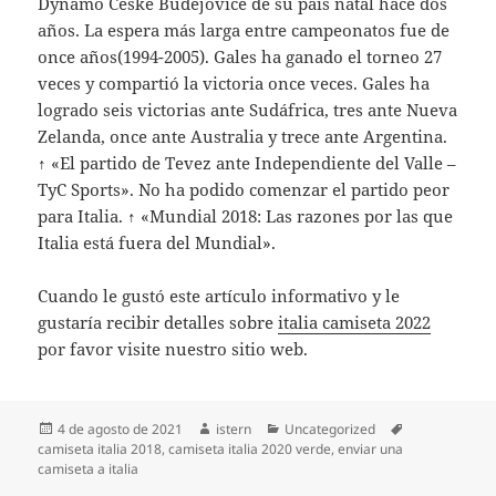
Dynamo Ceske Budejovice de su país natal hace dos
años. La espera más larga entre campeonatos fue de
once años(1994-2005). Gales ha ganado el torneo 27
veces y compartió la victoria once veces. Gales ha
logrado seis victorias ante Sudáfrica, tres ante Nueva
Zelanda, once ante Australia y trece ante Argentina.
↑ «El partido de Tevez ante Independiente del Valle –
TyC Sports». No ha podido comenzar el partido peor
para Italia. ↑ «Mundial 2018: Las razones por las que
Italia está fuera del Mundial».
Cuando le gustó este artículo informativo y le
gustaría recibir detalles sobre
italia camiseta 2022
por favor visite nuestro sitio web.
Publicado
Autor
Categorías
Etiquetas
4 de agosto de 2021
istern
Uncategorized
el
camiseta italia 2018
,
camiseta italia 2020 verde
,
enviar una
camiseta a italia