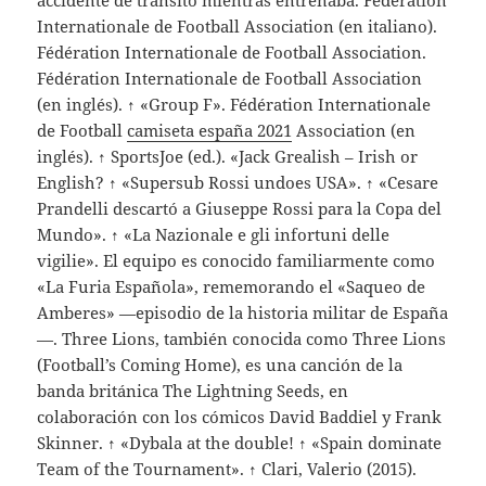
accidente de tránsito mientras entrenaba. Fédération
Internationale de Football Association (en italiano).
Fédération Internationale de Football Association.
Fédération Internationale de Football Association
(en inglés). ↑ «Group F». Fédération Internationale
de Football
camiseta españa 2021
Association (en
inglés). ↑ SportsJoe (ed.). «Jack Grealish – Irish or
English? ↑ «Supersub Rossi undoes USA». ↑ «Cesare
Prandelli descartó a Giuseppe Rossi para la Copa del
Mundo». ↑ «La Nazionale e gli infortuni delle
vigilie». El equipo es conocido familiarmente como
«La Furia Española», rememorando el «Saqueo de
Amberes» —episodio de la historia militar de España
—. Three Lions, también conocida como Three Lions
(Football’s Coming Home), es una canción de la
banda británica The Lightning Seeds, en
colaboración con los cómicos David Baddiel y Frank
Skinner. ↑ «Dybala at the double! ↑ «Spain dominate
Team of the Tournament». ↑ Clari, Valerio (2015).