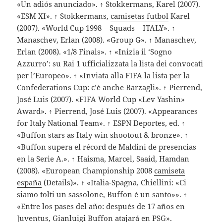
«Un adiós anunciado». ↑ Stokkermans, Karel (2007).
«ESM XI». ↑ Stokkermans,
camisetas futbol
Karel
(2007). «World Cup 1998 – Squads – ITALY». ↑
Manaschev, Erlan (2008). «Group G». ↑ Manaschev,
Erlan (2008). «1/8 Finals». ↑ «Inizia il ‘Sogno
Azzurro’: su Rai 1 ufficializzata la lista dei convocati
per l’Europeo». ↑ «Inviata alla FIFA la lista per la
Confederations Cup: c’è anche Barzagli». ↑ Pierrend,
José Luis (2007). «FIFA World Cup «Lev Yashin»
Award». ↑ Pierrend, José Luis (2007). «Appearances
for Italy National Team». ↑ ESPN Deportes, ed. ↑
«Buffon stars as Italy win shootout & bronze». ↑
«Buffon supera el récord de Maldini de presencias
en la Serie A.». ↑ Haisma, Marcel, Saaid, Hamdan
(2008). «European Championship 2008
camiseta
españa
(Details)». ↑ «Italia-Spagna, Chiellini: «Ci
siamo tolti un sassolone, Buffon è un santo»». ↑
«Entre los pases del año: después de 17 años en
Juventus, Gianluigi Buffon atajará en PSG».