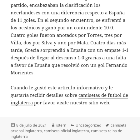
partido, encabezaban la clasificación los
neerlandeses con una diferencia respecto a España
de 11 goles. En el segundo encuentro, se enfrentó a
los oceánicos y ganó por un contundente 10-0.
Cuatro goles fueron anotados por Torres, tres por
Villa, dos por Silva y uno por Mata. Cuatro días más
tarde, Grecia sorprendió a España con un empate 1-1
después de llegar al descanso 1-0 gracias a una falta
a favor de España que resolvió con un gol Fernando
Morientes.
Cuando le gustó este artículo informativo y le
gustaría recibir detalles sobre
camisetas de futbol de
inglaterra
por favor visite nuestro sitio web.
Publicado
Autor
Categorías
Etiquetas
8 de julio de 2021
istern
Uncategorized
camiseta
el
arsenal inglaterra
,
camiseta oficial inglaterra
,
camiseta reina de
inglaterra