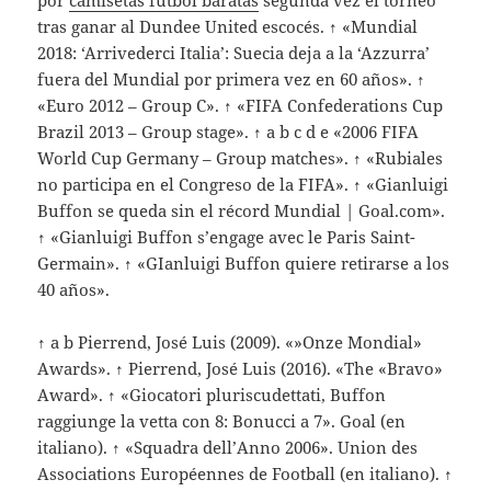
por
camisetas futbol baratas
segunda vez el torneo
tras ganar al Dundee United escocés. ↑ «Mundial
2018: ‘Arrivederci Italia’: Suecia deja a la ‘Azzurra’
fuera del Mundial por primera vez en 60 años». ↑
«Euro 2012 – Group C». ↑ «FIFA Confederations Cup
Brazil 2013 – Group stage». ↑ a b c d e «2006 FIFA
World Cup Germany – Group matches». ↑ «Rubiales
no participa en el Congreso de la FIFA». ↑ «Gianluigi
Buffon se queda sin el récord Mundial | Goal.com».
↑ «Gianluigi Buffon s’engage avec le Paris Saint-
Germain». ↑ «GIanluigi Buffon quiere retirarse a los
40 años».
↑ a b Pierrend, José Luis (2009). «»Onze Mondial»
Awards». ↑ Pierrend, José Luis (2016). «The «Bravo»
Award». ↑ «Giocatori pluriscudettati, Buffon
raggiunge la vetta con 8: Bonucci a 7». Goal (en
italiano). ↑ «Squadra dell’Anno 2006». Union des
Associations Européennes de Football (en italiano). ↑