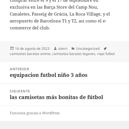
comprar entre el 9 y el 17 de septiembre en
exclusiva en las Barça Store del Camp Nou,
Canaletes, Passeig de Gràcia, La Roca Village, y el
aeropuerto de Barcelona T1 y T2, así como el e-
commerce del club.
Publicado
Autor
Categorías
Etiquetas
16 de agosto de 2023
istern
Uncategorized
el
camisetas baratas anime
,
camisetas baratas leganes
,
ropa futbol
Navegación
ANTERIOR
de
equipacion futbol niño 3 años
Entrada
entradas
anterior:
SIGUIENTE
las camisetas más bonitas de fútbol
Entrada
siguiente:
Funciona gracias a WordPress