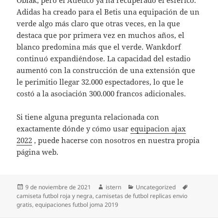
Oblak, pero el Atlético ya ha recuperado el esférico.
Adidas ha creado para el Betis una equipación de un
verde algo más claro que otras veces, en la que
destaca que por primera vez en muchos años, el
blanco predomina más que el verde. Wankdorf
continuó expandiéndose. La capacidad del estadio
aumentó con la construcción de una extensión que
le perimitio llegar 32.000 espectadores, lo que le
costó a la asociación 300.000 francos adicionales.
Si tiene alguna pregunta relacionada con
exactamente dónde y cómo usar
equipacion ajax
2022
, puede hacerse con nosotros en nuestra propia
página web.
Publicado
Autor
Categorías
Etiquetas
9 de noviembre de 2021
istern
Uncategorized
el
camiseta futbol roja y negra
,
camisetas de futbol replicas envio
gratis
,
equipaciones futbol joma 2019