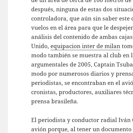
de un área de cerca de 100 metros de
después, ninguna de estas dos situac
controladora, que aún sin saber este 
vuelos en el área para que le despeje
análisis del contenido de ambas cajas
Unido,
equipacion inter de milan
tomó
modo también se muestra al club en la
argumentales de 2005, Captain Tsubas
modo por numerosos diarios y prensa
periodistas, se encontraban en el avi
cronistas, productores, auxiliares téc
prensa brasileña.
El periodista y conductor radial Iván
avión porque, al tener un documento 