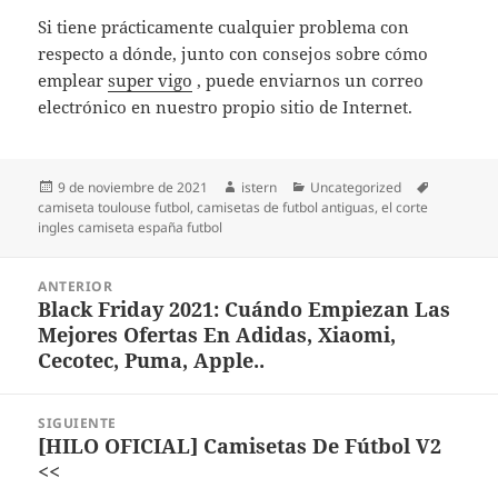
Si tiene prácticamente cualquier problema con
respecto a dónde, junto con consejos sobre cómo
emplear
super vigo
, puede enviarnos un correo
electrónico en nuestro propio sitio de Internet.
Publicado
Autor
Categorías
Etiquetas
9 de noviembre de 2021
istern
Uncategorized
el
camiseta toulouse futbol
,
camisetas de futbol antiguas
,
el corte
ingles camiseta españa futbol
Navegación
ANTERIOR
de
Black Friday 2021: Cuándo Empiezan Las
Entrada
entradas
Mejores Ofertas En Adidas, Xiaomi,
anterior:
Cecotec, Puma, Apple..
SIGUIENTE
[HILO OFICIAL] Camisetas De Fútbol V2
Entrada
<<
siguiente: