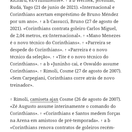
Richard, ex-Fluminense». ↑ a b Wernek, Jeremias;
Rudá, Yago (21 de junio de 2021). «Internacional e
Corinthians acertam empréstimo de Bruno Méndez
por um ano». ↑ a b Cassucci, Bruno (27 de agosto de
2021). «Corinthians contrata goleiro Carlos Miguel,
de 2,04 metros, ex-Internacional». ↑ «Mano Menezes
é o novo técnico do Corinthians». ↑ «Parreira se
despede do Corinthians». ↑ «Parreira é o novo
técnico da seleção». ↑ «Tite é o novo técnico do
Corinthians». ↑ a b «Juninho cai, e Oswaldo assume
Corinthians». ↑ Rímoli, Cosme (27 de agosto de 2007).
«Sem Carpegiani, Corinthians corre atrás de novo
treinador».
↑ Rímoli,
camiseta ajax
Cosme (26 de agosto de 2007).
«Zé Augusto assume interinamente o comando do
Corinthians». ↑ «Corinthians e Santos medem forças
na Arena em amistoso de pré-temporada». ↑ a b
«Corinthians renova contratos de goleiros recém-