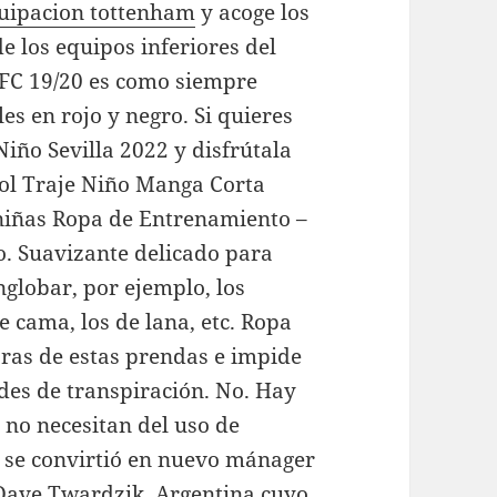
uipacion tottenham
y acoge los
 los equipos inferiores del
a FC 19/20 es como siempre
les en rojo y negro. Si quieres
iño Sevilla 2022 y disfrútala
ol Traje Niño Manga Corta
niñas Ropa de Entrenamiento –
. Suavizante delicado para
globar, por ejemplo, los
e cama, los de lana, etc. Ropa
ibras de estas prendas e impide
des de transpiración. No. Hay
 no necesitan del uso de
 se convirtió en nuevo mánager
Dave Twardzik. Argentina cuyo