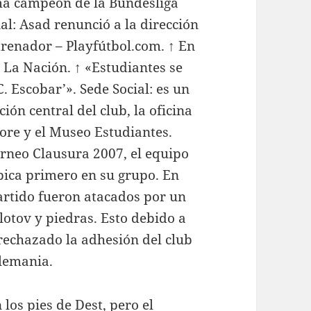
ma campeón de la Bundesliga
ial: Asad renunció a la dirección
trenador – Playfútbol.com. ↑ En
La Nación. ↑ «Estudiantes se
. Escobar’». Sede Social: es un
ión central del club, la oficina
tore y el Museo Estudiantes.
rneo Clausura 2007, el equipo
bica primero en su grupo. En
artido fueron atacados por un
otov y piedras. Esto debido a
rechazado la adhesión del club
Alemania.
 los pies de Dest, pero el