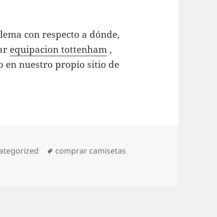
blema con respecto a dónde,
ear
equipacion tottenham
,
 en nuestro propio sitio de
egorías
Etiquetas
ategorized
comprar camisetas