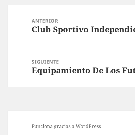
Navegación
de
ANTERIOR
Club Sportivo Independi
entradas
Entrada
anterior:
SIGUIENTE
Equipamiento De Los Fut
Entrada
siguiente:
Funciona gracias a WordPress