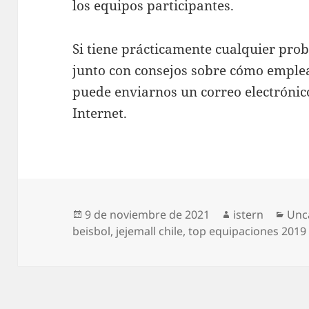
los equipos participantes.
Si tiene prácticamente cualquier pro
junto con consejos sobre cómo empl
puede enviarnos un correo electrónico
Internet.
Publicado
Autor
Cat
9 de noviembre de 2021
istern
Unc
el
beisbol
,
jejemall chile
,
top equipaciones 2019