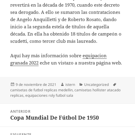
revertirá en la década de 1970, cuando este decreto
sea derogado. A ello se sumaron las contrataciones
de Angelo Anquilletti y de Roberto Rosato, dando
inicio a la segunda estela de títulos de aquella
década. En ella ha obtenido 18 títulos de campeón o
scudetti, como tercer club más laureado.
Aquí hay más información sobre
equipacion
granada 2022
eche un vistazo a nuestra página web.
Publicado
Autor
Categorías
Etiquetas
9 de noviembre de 2021
istern
Uncategorized
el
camisetas de futbol replicas medellin
,
camisetas hollister atacado
replicas
,
equipaciones roly futbol sala
Navegación
ANTERIOR
de
Copa Mundial De Fútbol De 1950
Entrada
entradas
anterior:
SIGUIENTE